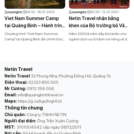
cuongtx
04:19 - 18.07.2023
cuongtx
05:35 - 12.01.2021
Viet Nam Summer Camp
Netin Travel nhận bằng
tại Quảng Bình – Hành trình
khen của Bộ trưởng bộ Văn
kết nối đầy kỳ diệu
hóa Thể thao và Du lịch
Chương trình “Viet Nam Summer
Năm 2020 là năm đầy khó khăn cho
Camp” tại Quảng Bình đã chính thức
ngành dịch vụ lữ hành nói riêng và du
khép lại với những trải nghiệm không
lịch nói chung. Sự ảnh hưởng của
thể quên và những kỷ niệm khó phai.
Covid đã thay đổi thói quen du lịch
Chuyến đi này đã mang đến cho các
của du khách trong và ngoài nước.
bạn nhỏ trong nước và Quốc tế
Netin Travel là công ty chuyên về
những điều kết nối kỳ diệu và khám
mảng dịch vụ lữ hành tại Quảng Bình,
Netin Travel
phá mới mẻ thiên nhiên, […]
chuyên […]
Netin Travel
32 Phong Nha, Phường Đồng Hới, Quảng Trị
Điện thoại:
02323 850 505
Mr Cương:
0912 356 056
Email:
info@quangbinhtravel.vn
Maps:
https://g.co/kgs/hrgHUd
Thông tin chung
Chủ quản:
Công ty TNHH NETIN
Người đại diện:
Ông Trần Xuân Cương
MST:
3101004542 cấp ngày 08/12/2011
Nơi cấp:
Sở kế hoạch đầu tư Quảng Bình