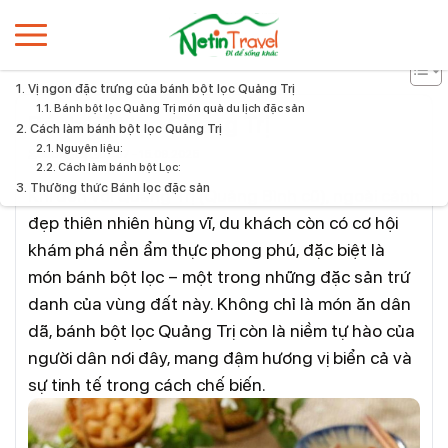
Home
Bánh Bột lọc Quảng Trị
Vị ngon đặc trưng của bánh bột lọc Quảng Trị
Bánh bột lọc Quảng Trị món quà du lịch đặc sản
Bánh Bột lọc Quảng Trị
Cách làm bánh bột lọc Quảng Trị
Nguyên liệu:
cuongtx
07:37 - 15.09.2025
Cách làm bánh bột Lọc:
Thưởng thức Bánh lọc đặc sản
Khi đến với Quảng Trị (Quảng Bình cũ), ngoài cảnh
đẹp thiên nhiên hùng vĩ, du khách còn có cơ hội
khám phá nền ẩm thực phong phú, đặc biệt là
món bánh bột lọc – một trong những đặc sản trứ
danh của vùng đất này. Không chỉ là món ăn dân
dã, bánh bột lọc Quảng Trị còn là niềm tự hào của
người dân nơi đây, mang đậm hương vị biển cả và
sự tinh tế trong cách chế biến.