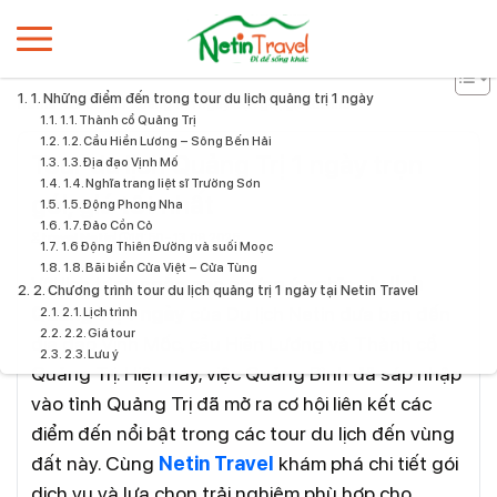
1. Những điểm đến trong tour du lịch quảng trị 1 ngày
Home
Tour du lịch Quảng Trị 1 ngày trọn gói, giá tốt nhất
1.1. Thành cổ Quảng Trị
1.2. Cầu Hiền Lương – Sông Bến Hải
Tour du lịch Quảng Trị 1 ngày trọn
1.3. Địa đạo Vịnh Mố
1.4. Nghĩa trang liệt sĩ Trường Sơn
gói, giá tốt nhất
1.5. Động Phong Nha
1.7. Đảo Cồn Cỏ
travel Netin
16:50 - 13.09.2025
1.6 Động Thiên Đường và suối Moọc
1.8. Bãi biển Cửa Việt – Cửa Tùng
Với lịch trình ngắn gọn nhưng ý nghĩa,
du lịch
2. Chương trình tour du lịch quảng trị 1 ngày tại Netin Travel
Quảng Trị 1 ngày
của Du lịch Netin đưa bạn đến
2.1. Lịch trình
2.2. Giá tour
địa đạo Vịnh Mốc, cầu Hiền Lương và Thành cổ
2.3. Lưu ý
Quảng Trị. Hiện nay, việc Quảng Bình đã sáp nhập
vào tỉnh Quảng Trị đã mở ra cơ hội liên kết các
điểm đến nổi bật trong các tour du lịch đến vùng
đất này. Cùng
Netin Travel
khám phá chi tiết gói
dịch vụ và lựa chọn trải nghiệm phù hợp cho