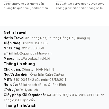
mảnh đất lửa đến vương
Có những vùng đất không cần
Đảo Cồn Cỏ, với vẻ đẹp nguyên sơ và
quốc hang động và biển
quảng bá quá nhiều, bởi bản thân
không gian thiên nhiên hoang sơ, là
câu chuyện của nó đã đủ lay
điểm đến lý tưởng cho những ai yêu
xanh hoang sơ
động.Quảng Trị (mới) chính là một
thích khám phá những vùng đất mới.
vùng đất như thế. Sau ngày
Nằm ở Quảng Trị, Đảo Cồn Cỏ nổi bật
01/07/2025, khi Quảng Bình và Quảng
với bãi biển trong xanh, hệ sinh thái
Trị chính thức sáp nhập, một không
phong phú và không khí trong lành,
Netin Travel
gian du lịch hoàn toàn mới được mở
[…]
Netin Travel
32 Phong Nha, Phường Đồng Hới, Quảng Trị
ra. Không […]
Điện thoại:
02323 850 505
Mr Cương:
0912 356 056
Email:
info@quangbinhtravel.vn
Maps:
https://g.co/kgs/hrgHUd
Thông tin chung
Chủ quản:
Công ty TNHH NETIN
Người đại diện:
Ông Trần Xuân Cương
MST:
3101004542 cấp ngày 08/12/2011
Nơi cấp:
Sở kế hoạch đầu tư Quảng Bình
Lĩnh vực:
Đại lý du lịch
Giấy phép KDLQ quốc tế:
44-019/2017/CDLQGVN- GPLHQT do
Tổng cục Du lịch cấp
Thông tin hữu ích