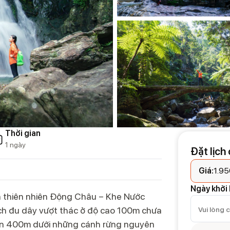
Thời gian
1 ngày
Đặt lịch
Giá:
1.9
Ngày khởi
 thiên nhiên Động Châu – Khe Nước
ch đu dây vượt thác ở độ cao 100m chưa
 đến 400m dưới những cánh rừng nguyên