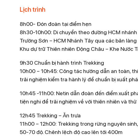
Loại tour: Tour ghép; Tour riêng
Lịch trình
Vì là tour mạo hiểm nên yếu tố then chốt để 
đội ngũ nhân viên phục vụ được đào tạo chuyên 
8h00- Đón đoàn tại điểm hẹn
toàn, Hướng dẫn viên mạo hiểm cao cấp đã từng c
8h30-10h00: Di chuyển theo đường HCM nhánh Đ
mạo hiểm.
Trường Sơn – HCM Nhánh Tây qua các bản làng Br
Bên cạnh đó việc hướng tới những trải nghiệm 
Khu dự trữ Thiên nhiên Động Châu – Khe Nước T
chuẩn cao đối với loại hình mạo hiểm.
9h30 Chuẩn bị hành trình Trekking
Các trang thiết bị an toàn đạt chuẩn Châu âu
10h00 – 10h45: Công tác hướng dẫn an toàn, thiết
Chuyên gia trong lĩnh vực tour mạo hiểm: nón, gă
trải nghiệm kiểm tra hành lý để chuẩn bị xuất phá
cụ crayoning/đu dây vượt thác như khóa, dây…
10h45 -11h00: Netin dẫn đoàn đến điểm xuất phát
Tour Vượt Thác Dương Cầm là tour du lịch mạo h
tiện nghi để trải nghiệm về với thiên nhiên và th
Châu Khe Nước Trong. Hành trình trải nghiệm hệ
rừng.
12h45 Trekking – Ăn trưa
Tuy là tour du lịch Mạo hiểm nhưng vấn đề an t
11h00 – 12h00: Trekking trong rừng nguyên sinh,
cạnh đó cảm nhận của du khách với những trãi n
50-70 độ. Chênh lệch độ cao lên tới 400m
sống còn của tour mạo hiểm do Netin tổ chức.