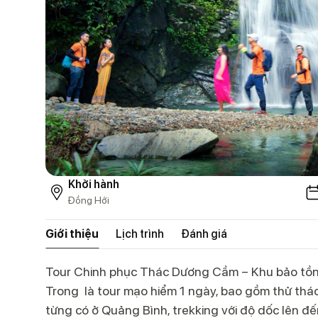
Khởi hành
Đồng Hới
Giới thiệu
Lịch trình
Đánh giá
Tour Chinh phục Thác Dương Cầm – Khu bảo tồn
Trong là tour mạo hiểm 1 ngày, bao gồm thử thá
từng có ở Quảng Bình, trekking với độ dốc lên