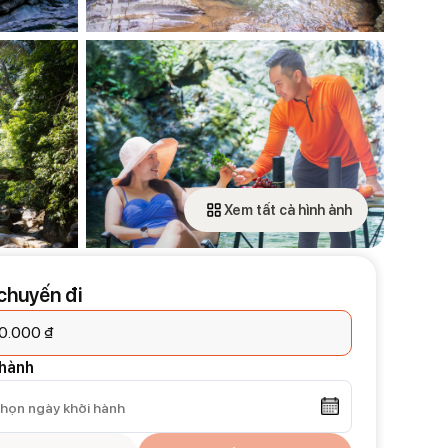
Xem tất cả hình ảnh
 chuyến đi
50.000
₫
 hành