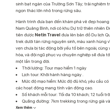
sinh bạt ngàn của Trường Sơn Tây; trải nghiệm tr
ngọn thác lớn nhỏ trong rừng sâu.
Hành trình đưa bạn đến khám phá vẻ đẹp hoang 
Nam Quảng Bình, nơi có khu Dự trữ thiên nhiên 
tiên được
Netin Travel
đưa lên bản đồ Du lịch 
trek dưới tán rừng nguyên sinh, màu xanh hùng 
vẹn chưa bị tác động bởi yếu tố bên ngoài, cùng v
hòa, và đội ngũ phục vụ chuyên nghiệp sẽ đưa tớ
một lần trong đời.
Thời lượng: Tour mạo hiểm 1 ngày
Lịch tour: Khởi hành hàng ngày .
Mức độ mạo hiểm: Mức độ đủ khó, yêu cầu có t
các hoạt động mang tính vận động cao.
Số khách mỗi tour: Tối đa 10 khách; 12 tuổi trở
Quãng đường: 7km trekking trong rừng già và
thách đu dây vượt thác; Chênh lệch độ cao trek
Xem thêm