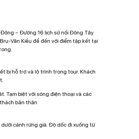
có một tour thành công là AN TOÀN, với
nghiệp và hỗ trợ bởi các Chuyên gia An
ó thời gian công tác trong lĩnh vực tour
ông – Đường 16 lịch sử nối Đông Tây
u-Vân Kiều để đến với điểm tập kết tại
khác biệt, cung cấp các dịch vụ tiêu
rong.
, được kiểm tra và khuyến nghị bởi các
 bị hỗ trợ và lộ trình trong tour. Khách
ng tay, harnesses/ dây đai, các bộ dụng
t.
. Tạm biệt với sóng điện thoại và các
iểm nằm ở khu dự trữ Thiên nhiên Động
ử thách bản thân
 thống động thực vật đa dạng của núi
oàn được đặt lên hàng đầu. Nhưng bên
 dưới cánh rừng già. Độ dốc đi xuống từ
ghiệm khó quên cũng là một tiêu chí