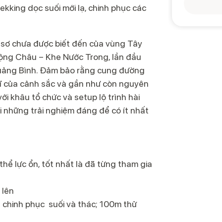
ekking dọc suối mới lạ, chinh phục các
sơ chưa được biết đến của vùng Tây
Động Châu – Khe Nước Trong, lần đầu
Quảng Bình. Đảm bảo rằng cung đường
vĩ của cảnh sắc và gần như còn nguyên
ới khâu tổ chức và setup lộ trình hài
i những trải nghiệm đáng để có ít nhất
hể lực ổn, tốt nhất là đã từng tham gia
 lên
 chinh phục suối và thác; 100m thử
king trong rừng 400m.