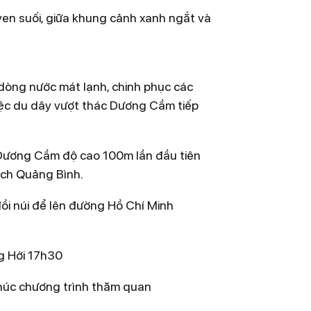
en suối, giữa khung cảnh xanh ngắt và
c ngọn thác ngược dòng.
ở Quảng Bình.
uyên sơ, hùng vĩ miền Tây Nam Quảng
 dòng nước mát lạnh, chinh phục các
ợc thấy các loại động vật hoang dã nằm
iệc du dây vượt thác Dương Cầm tiếp
 cây gỗ quý nằm sâu trong rừng già hàng
Dương Cầm độ cao 100m lần đầu tiên
 lạnh; cùng được setup với bữa trưa cực
ịch Quảng Bình.
gàn.
ồi núi để lên đường Hồ Chí Minh
ng Hới 17h30
thúc chương trình thăm quan