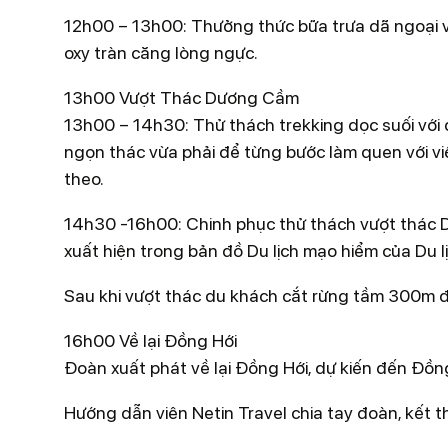
12h00 – 13h00: Thưởng thức bữa trưa dã ngoại v
Chinh phục cung đường trekking dọc suối và cá
oxy tràn căng lòng ngực.
Đu dây vượt thác ( cayoning) 50m, lần đầu tiên 
Khám phá cảnh sắc thiên nhiên hoang dã còn ng
13h00 Vượt Thác Dương Cầm
Bình.
13h00 – 14h30: Thử thách trekking dọc suối với
Hiểu biết sâu về sự đa dạng sinh học, cơ hội đư
ngọn thác vừa phải để từng bước làm quen với v
trong Danh mục Cực kỳ Quý hiếm. Loài thực vật,
theo.
trăm năm tuổi.
14h30 -16h00: Chinh phục thử thách vượt thác 
Thỏa thích bơi lội trong dòng suối trong vắt, mát
xuất hiện trong bản đồ Du lịch mạo hiểm của Du l
chill bên suối giữa màu xanh ngát của rừng đại n
Sau khi vượt thác du khách cắt rừng tầm 300m đ
16h00 Về lại Đồng Hới
Đoàn xuất phát về lại Đồng Hới, dự kiến đến Đồ
Hướng dẫn viên Netin Travel chia tay đoàn, kết 