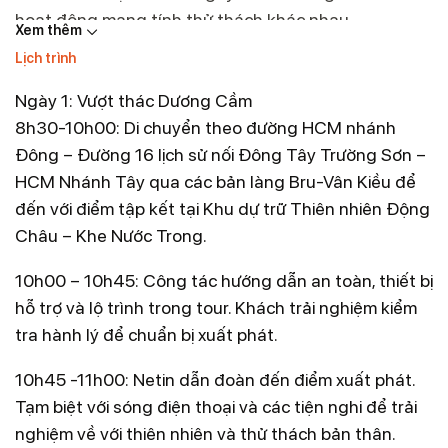
hoạt động mang tính thử thách khác nhau.
Xem thêm
Lịch trình
THÔNG TIN CƠ BẢN
Ngày 1: Vượt thác Dương Cầm
Lịch tour: Khởi hành hàng ngày .
8h30-10h00: Di chuyển theo đường HCM nhánh
Mức độ mạo hiểm: Mức độ đủ khó, yêu cầu có thể lực
Đông – Đường 16 lịch sử nối Đông Tây Trường Sơn –
ổn, tốt nhất là đã từng tham gia các hoạt động mang
HCM Nhánh Tây qua các bản làng Bru-Vân Kiều để
tính vận động cao.
đến với điểm tập kết tại Khu dự trữ Thiên nhiên Động
Số khách mỗi tour: Tối đa 10 khách; 12 tuổi trở lên
Châu – Khe Nước Trong.
Quãng đường: 7km trekking trong rừng già và chinh
phục suối và thác; 100m thử thách đu dây vượt thác;
10h00 – 10h45: Công tác hướng dẫn an toàn, thiết bị
Chênh lệch độ cao trekking trong rừng 400m.
hỗ trợ và lộ trình trong tour. Khách trải nghiệm kiểm
Loại tour: Tour ghép; Tour riêng
tra hành lý để chuẩn bị xuất phát.
Khu dự trữ Động Châu – khe Nước Trong hùng vĩ với
vẻ đẹp hiếm có. Rừng tự nhiên đại ngàn trùng điệp 2
10h45 -11h00: Netin dẫn đoàn đến điểm xuất phát.
bên đường Trường Sơn uốn lượn cùng những khe
Tạm biệt với sóng điện thoại và các tiện nghi để trải
suối tạo nên cảnh quan như những bức tranh vẽ nên
nghiệm về với thiên nhiên và thử thách bản thân.