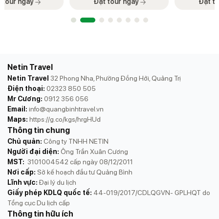
Đặt tour ngay
Đặt tour ngay
đến Sân bay […]
a
tích chia cắt đất nước một thời. Bên
cạnh […]
Netin Travel
Netin Travel
32 Phong Nha, Phường Đồng Hới, Quảng Trị
Điện thoại:
02323 850 505
Mr Cương:
0912 356 056
Email:
info@quangbinhtravel.vn
Maps:
https://g.co/kgs/hrgHUd
Thông tin chung
Chủ quản:
Công ty TNHH NETIN
Người đại diện:
Ông Trần Xuân Cương
MST:
3101004542 cấp ngày 08/12/2011
Nơi cấp:
Sở kế hoạch đầu tư Quảng Bình
Lĩnh vực:
Đại lý du lịch
Giấy phép KDLQ quốc tế:
44-019/2017/CDLQGVN- GPLHQT do
Tổng cục Du lịch cấp
Thông tin hữu ích