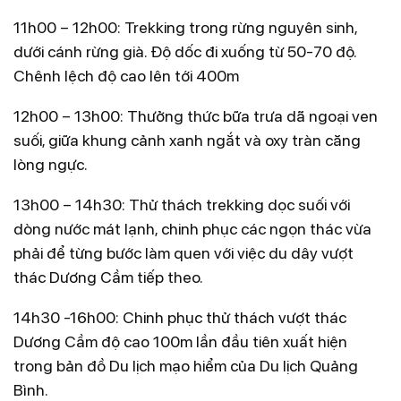
bởi 1 bàn tay nghệ sĩ tài hoa và sẵn sàng chinh phục
11h00 – 12h00: Trekking trong rừng nguyên sinh,
mọi ánh nhìn của người đam mê trải nghiệm.
dưới cánh rừng già. Độ dốc đi xuống từ 50-70 độ.
Họ bỏ lại sau lưng chốn xô bồ, đến với rừng núi, thác
Chênh lệch độ cao lên tới 400m
suối Động Châu – khe Nước Trong để hít thở khí trời
12h00 – 13h00: Thưởng thức bữa trưa dã ngoại ven
tinh không, ngắm những ngọn núi xanh hùng vĩ điệp
suối, giữa khung cảnh xanh ngắt và oxy tràn căng
trùng cao tầm mây trắng. Họ dấn thân ngủ lều
lòng ngực.
chuyên dụng giữa hoang vu đại ngàn, trekking chinh
phục rừng núi nguyên sinh, vẫy vùng tắm táp trên
13h00 – 14h30: Thử thách trekking dọc suối với
dòng suối thác Tóc Tiên, ăn các món sản vật bản
dòng nước mát lạnh, chinh phục các ngọn thác vừa
địa… Và điểm nhấn đặc biệt của chuyến trải nghiệm là
phải để từng bước làm quen với việc du dây vượt
đu dây mạo hiểm, chinh phục thác Dương Cầm cao
thác Dương Cầm tiếp theo.
dài gần 50m.
14h30 -16h00: Chinh phục thử thách vượt thác
Khu dự trữ Thiên nhiên Động Châu Khe Nước Trong
Dương Cầm độ cao 100m lần đầu tiên xuất hiện
là địa điểm du lịch mới tại Quảng Bình. Hành trình
trong bản đồ Du lịch mạo hiểm của Du lịch Quảng
chinh phục những ngọn thác và đắm mình giữa rừng
Bình.