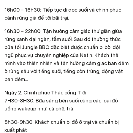
già hít thở không khí trong lành. Du khách để đến với
thác Tóc Tiên, Cổng Trời và Thác Dương Cầm
16h00 – 16h30: Tiếp tục đi dọc suối và chinh phục
cánh rừng già để tới bãi trại.
Chinh phục cung đường trekking dọc suối và các
ngọn thác ngược dòng.
16h30 – 22h00: Tận hưởng cảm giác thư giãn giữa
Đu dây vượt thác ( cayoning) 100m, lần đầu tiên ở
rừng xanh đại ngàn, tắm suối. Sau đó thưởng thức
Quảng Bình.
bữa tối Jungle BBQ đặc biệt được chuẩn bị bởi đội
Khám phá cảnh sắc thiên nhiên hoang dã còn
ngũ phục vụ chuyên nghiệp của Netin. Khách thả
nguyên sơ, hùng vĩ miền Tây Nam Quảng Bình.
mình vào thiên nhiên và tận hưởng cảm giác ban đêm
Hiểu biết sâu về sự đa dạng sinh học, cơ hội được
ở rừng sâu với tiếng suối, tiếng côn trùng, động vật
thấy các loại động vật hoang dã nằm trong Danh
ban đêm…
mục Cực kỳ Quý hiếm. Loài thực vật, cây gỗ quý nằm
Ngày 2: Chinh phục Thác cổng Trời
sâu trong rừng già hàng trăm năm tuổi.
7H30-8H30: Bữa sáng bên suối cùng các loại đồ
Thỏa thích bơi lội trong dòng suối trong vắt, mát
uống wakeup như: cà phê, trà.
lạnh; cùng được setup với bữa trưa cực chill bên suối
giữa màu xanh ngát của rừng đại ngàn.
8h30-9h30: Khách chuẩn bị đồ ở trại và chuẩn bị
Cắm trại trong rừng sâu
xuất phát