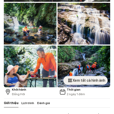
Xem tất cả hình ảnh
Khởi hành
Thời gian
Đồng Hới
2 ngày 1 đêm
Giới thiệu
Lịch trình
Đánh giá