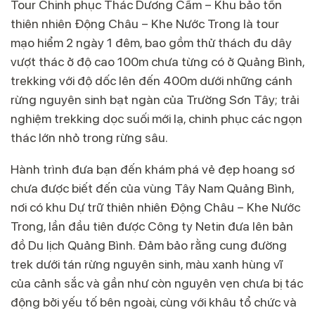
Tour Chinh phục Thác Dương Cầm – Khu bảo tồn
thiên nhiên Động Châu – Khe Nước Trong là tour
mạo hiểm 2 ngày 1 đêm, bao gồm thử thách đu dây
vượt thác ở độ cao 100m chưa từng có ở Quảng Bình,
trekking với độ dốc lên đến 400m dưới những cánh
rừng nguyên sinh bạt ngàn của Trường Sơn Tây; trải
nghiệm trekking dọc suối mới lạ, chinh phục các ngọn
thác lớn nhỏ trong rừng sâu.
Hành trình đưa bạn đến khám phá vẻ đẹp hoang sơ
chưa được biết đến của vùng Tây Nam Quảng Bình,
nơi có khu Dự trữ thiên nhiên Động Châu – Khe Nước
Trong, lần đầu tiên được Công ty Netin đưa lên bản
đồ Du lịch Quảng Bình. Đảm bảo rằng cung đường
trek dưới tán rừng nguyên sinh, màu xanh hùng vĩ
của cảnh sắc và gần như còn nguyên vẹn chưa bị tác
động bởi yếu tố bên ngoài, cùng với khâu tổ chức và