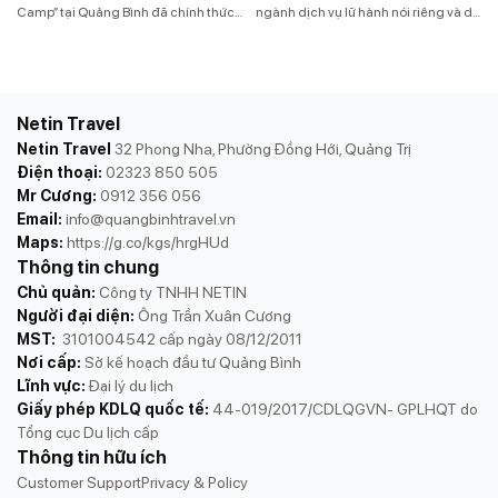
Camp” tại Quảng Bình đã chính thức
ngành dịch vụ lữ hành nói riêng và du
khép lại với những trải nghiệm không
lịch nói chung. Sự ảnh hưởng của
thể quên và những kỷ niệm khó phai.
Covid đã thay đổi thói quen du lịch
Chuyến đi này đã mang đến cho các
của du khách trong và ngoài nước.
bạn nhỏ trong nước và Quốc tế
Netin Travel là công ty chuyên về
những điều kết nối kỳ diệu và khám
mảng dịch vụ lữ hành tại Quảng Bình,
Netin Travel
phá mới mẻ thiên nhiên, […]
chuyên […]
Netin Travel
32 Phong Nha, Phường Đồng Hới, Quảng Trị
Điện thoại:
02323 850 505
Mr Cương:
0912 356 056
Email:
info@quangbinhtravel.vn
Maps:
https://g.co/kgs/hrgHUd
Thông tin chung
Chủ quản:
Công ty TNHH NETIN
Người đại diện:
Ông Trần Xuân Cương
MST:
3101004542 cấp ngày 08/12/2011
Nơi cấp:
Sở kế hoạch đầu tư Quảng Bình
Lĩnh vực:
Đại lý du lịch
Giấy phép KDLQ quốc tế:
44-019/2017/CDLQGVN- GPLHQT do
Tổng cục Du lịch cấp
Thông tin hữu ích
Customer Support
Privacy & Policy