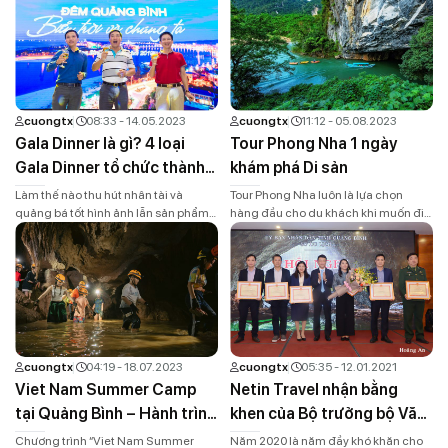
cuongtx
08:33 - 14.05.2023
cuongtx
11:12 - 05.08.2023
Gala Dinner là gì? 4 loại
Tour Phong Nha 1 ngày
Gala Dinner tổ chức thành
khám phá Di sản
công tại Quảng Bình
Làm thế nào thu hút nhân tài và
Tour Phong Nha luôn là lựa chọn
quảng bá tốt hình ảnh lẫn sản phẩm
hàng đầu cho du khách khi muốn đi
của doanh nghiệp đến đúng khách
du lịch Quảng Bình. Bạn muốn tận
hàng? Gala Dinner là hình thức đáp
hưởng những giây phút thư giãn,
ứng đủ điều kiện trên.Đối với các
khám phá thiên nhiên tuyệt đẹp và
doanh nghiệp, Gala Dinner chỉ mới
kết nối với những người bạn mới khi
du nhập vào Việt Nam chưa lâu,
đến Quảng Bình? Hãy tham gia ngay
nhưng đã được quan tâm rất […]
Tour Ghép Khám Phá Phong […]
cuongtx
04:19 - 18.07.2023
cuongtx
05:35 - 12.01.2021
Viet Nam Summer Camp
Netin Travel nhận bằng
tại Quảng Bình – Hành trình
khen của Bộ trưởng bộ Văn
kết nối đầy kỳ diệu
hóa Thể thao và Du lịch
Chương trình “Viet Nam Summer
Năm 2020 là năm đầy khó khăn cho