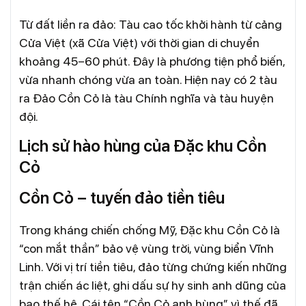
Từ đất liền ra đảo: Tàu cao tốc khởi hành từ cảng
Cửa Việt (xã Cửa Việt) với thời gian di chuyển
khoảng 45–60 phút. Đây là phương tiện phổ biến,
vừa nhanh chóng vừa an toàn. Hiện nay có 2 tàu
ra Đảo Cồn Cỏ là tàu Chính nghĩa và tàu huyện
đội.
Lịch sử hào hùng của Đặc khu Cồn
Cỏ
Cồn Cỏ – tuyến đảo tiền tiêu
Trong kháng chiến chống Mỹ, Đặc khu Cồn Cỏ là
“con mắt thần” bảo vệ vùng trời, vùng biển Vĩnh
Linh. Với vị trí tiền tiêu, đảo từng chứng kiến những
trận chiến ác liệt, ghi dấu sự hy sinh anh dũng của
bao thế hệ. Cái tên “Cồn Cỏ anh hùng” vì thế đã