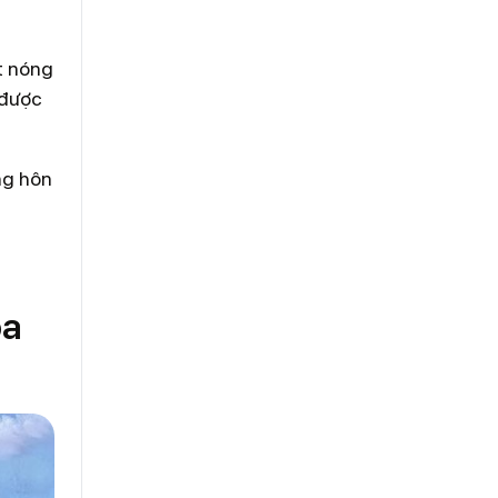
ết nóng
 được
ng hôn
ọa