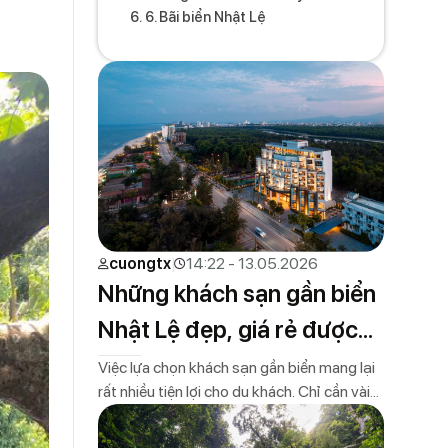
6. Bãi biển Nhật Lệ
cuongtx
14:22 - 13.05.2026
Những khách sạn gần biển
Nhật Lệ đẹp, giá rẻ được
nhiều du khách yêu thích
Việc lựa chọn khách sạn gần biển mang lại
rất nhiều tiện lợi cho du khách. Chỉ cần vài
phút đi bộ, bạn đã có thể hòa mình vào làn
nước trong xanh, tận hưởng không khí biển