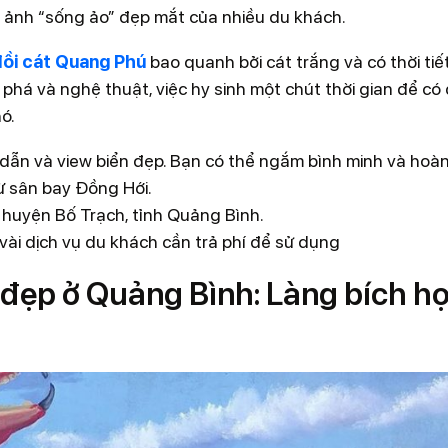
h ảnh “sống ảo” đẹp mắt của nhiều du khách.
đồi cát Quang Phú
bao quanh bởi cát trắng và có thời ti
phá và nghệ thuật, việc hy sinh một chút thời gian để có
hó.
ấp dẫn và view biển đẹp. Bạn có thể ngắm bình minh và hoà
từ sân bay Đồng Hới.
, huyện Bố Trạch, tỉnh Quảng Bình.
vài dịch vụ du khách cần trả phí để sử dụng
 đẹp ở Quảng Bình: Làng bích h