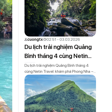
mát lành và ngắm bình minh tuyệt đẹp trên
biển Nhật Lệ. Du lịch trải nghiệm Quảng […]
cuongtx
02:51 - 03.03.2026
Du lịch trải nghiệm Quảng
Bình tháng 4 cùng Netin
Travel
Du lịch trải nghiệm Quảng Bình tháng 4
cùng Netin Travel: khám phá Phong Nha –
Kẻ Bàng, biển Nhật Lệ, trekking rừng núi,
hang động hoang sơ và tour trải nghiệm
giới hạn khách. Mặc dù đã sát nhập với tỉnh
Quảng Trị lấy tên là Quảng Trị nhưng cái tên
Quảng Bình vẫn […]