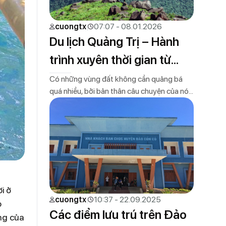
cuongtx
07:07 - 08.01.2026
Du lịch Quảng Trị – Hành
trình xuyên thời gian từ
mảnh đất lửa đến vương
Có những vùng đất không cần quảng bá
quá nhiều, bởi bản thân câu chuyện của nó
quốc hang động và biển
đã đủ lay động.Quảng Trị (mới) chính là một
xanh hoang sơ
vùng đất như thế. Sau ngày 01/07/2025,
khi Quảng Bình và Quảng Trị chính thức sáp
nhập, một không gian du lịch hoàn toàn
mới được mở ra. Không […]
i ở
cuongtx
10:37 - 22.09.2025
o
Các điểm lưu trú trên Đảo
ng của