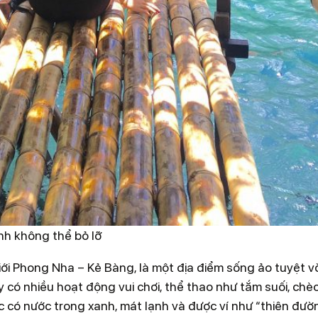
nh không thể bỏ lỡ
iới Phong Nha – Kẻ Bàng, là một địa điểm sống ảo tuyệt vờ
có nhiều hoạt động vui chơi, thể thao như tắm suối, chè
 có nước trong xanh, mát lạnh và được ví như “thiên đườ