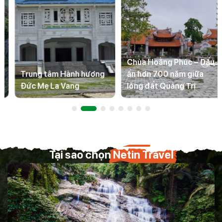
Chùa Hoằng Phúc – Dấu
Trung tâm Hành hương
ấn hơn 700 năm giữa
Đức Mẹ La Vang
lòng đất Quảng Trị
Tại sao chọn
Netin Travel