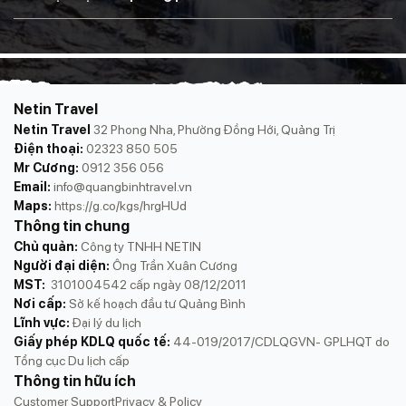
Netin Travel
Netin Travel
32 Phong Nha, Phường Đồng Hới, Quảng Trị
Điện thoại:
02323 850 505
Mr Cương:
0912 356 056
Email:
info@quangbinhtravel.vn
Maps:
https://g.co/kgs/hrgHUd
Thông tin chung
Chủ quản:
Công ty TNHH NETIN
Người đại diện:
Ông Trần Xuân Cương
MST:
3101004542 cấp ngày 08/12/2011
Nơi cấp:
Sở kế hoạch đầu tư Quảng Bình
Lĩnh vực:
Đại lý du lịch
Giấy phép KDLQ quốc tế:
44-019/2017/CDLQGVN- GPLHQT do
Tổng cục Du lịch cấp
Thông tin hữu ích
Customer Support
Privacy & Policy