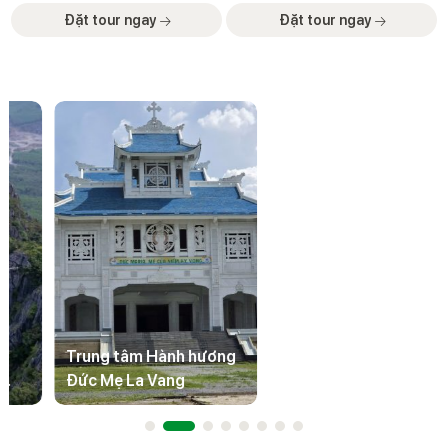
tại Quảng Bình Nếu như Động Phong
một ngày đặc biệt, nơi mỗi điểm đến
Đặt tour ngay
Đặt tour ngay
Nha du khách phải đi thuyền ngược
không chỉ là di tích — mà là một
dòng Sông Son đến với Phong Nha đệ
chương hồi lịch sử sống động. Đặt […]
nhất kỳ quan với […]
Chùa Hoằng Phúc – Dấu
Trung tâm Hành hương
ấn hơn 700 năm giữa
Đức Mẹ La Vang
lòng đất Quảng Trị