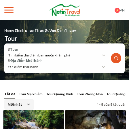
VN
Home
Chinh phục Thác Dương Cầm 1 ngày
Tour
Tour
Tìm kiếm địa điểm bạn muốn khám phá
Địa điểm khởi hành
Địa điểm khởi hành
Tất cả
Tour Mạo hiểm
Tour Quảng Bình
Tour Phong Nha
Tour Quảng Tr
Mới nhất
1 - 8 của 8 kết quả