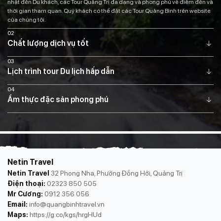
nhật đến Du khách, các Tour Quảng Trị đa dạng và phong phú về điểm đến và
thời gian tham quan. Quý khách có thể đặt các Tour Quảng Bình trên website
của chúng tôi.
02
Chất lượng dịch vụ tốt
03
Lịch trình tour Du lịch hấp dẫn
04
Ẩm thực đặc sản phong phú
Netin Travel
Netin Travel
32 Phong Nha, Phường Đồng Hới, Quảng Trị
Điện thoại:
02323 850 505
Mr Cương:
0912 356 056
Email:
info@quangbinhtravel.vn
Maps:
https://g.co/kgs/hrgHUd