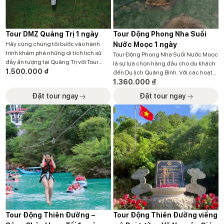
Tour DMZ Quảng Trị 1 ngày
Tour Động Phong Nha Suối
Hãy cùng chúng tôi bước vào hành
Nước Moọc 1 ngày
trình khám phá những di tích lịch sử
Tour Động Phong Nha Suối Nước Moọc
đầy ấn tượng tại Quảng Trị với Tour
là sự lựa chọn hàng đầu cho du khách
DMZ, nơi bạn sẽ được tận mắt chứng
1.500.000
₫
đến Du lịch Quảng Bình. Với các hoạt
kiến những chứng tích oai hùng của
động nhẹ nhàng 2 điểm thăm quan
1.360.000
₫
một thời kỳ chiến tranh khốc liệt. Từ
Phong Nha hay Suối Nước Moọc phù
Đặt tour ngay
Đặt tour ngay
Đường 9 huyền thoại, Cầu Đakrông,
hợp với nhiều lứa tuổi khác nhau. Tour
đến Sân bay […]
Phong Nha Suối Nước Moọc được khởi
hành hàng […]
Tour Động Thiên Đường –
Tour Động Thiên Đường viếng