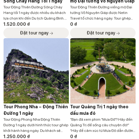
Sông Chày Hang Tối 1 ngày
mộ Đại tướng Võ Nguyên Giáp
Tour Động Thiên Đường Sông Chày
Tour Động Thiên Đường viếng mộ Đại
Hang tối 1 ngày được nhiều du khách
tướng Võ Nguyên Giáp được Netin
lựa chọn khi đến Du lịch Quảng Bình.
Travel tổ chức hàng ngày. Tour ghép
Các hoạt động và trải nghiệm hấp dẫn
1.520.000
₫
khách thăm quan hai địa danh nổi bật
0
₫
và hàng đầu tại Phong Nha Kẻ Bàng
của Quảng Bình. Điểm du lịch tâm linh
Đặt tour ngay
Đặt tour ngay
mà du khách đến trải nghiệm Sau khi
Vũng Chùa Đảo Yến và động khô dài
thăm quan Động Thiên Đường, động
nhất Châu Á động Thiên Đường. Với
khô dài nhất […]
tour Thiên Đường viếng […]
Tour Phong Nha – Động Thiên
Tour Quảng Trị 1 ngày theo
Đường 1 ngày
dấu mưa đỏ
Tour Động Phong Nha Động Thiên
“Bạn đã xem phim “Mưa Đỏ”? Hãy đến
Đường 1 ngày dưới hình thức tour ghép
Quảng Trị để sống câu chuyện đó!”
khởi hành hàng ngày. Du khách sẽ
“Hãy để cảm xúc từ Mưa Đỏ dẫn đường
được trải nghiệm với 2 động nổi tiếng
1.250.000
₫
bạn đến Quảng Trị. Trải nghiệm tour
0
₫