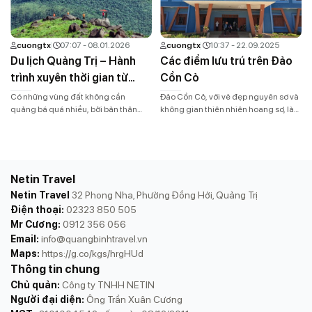
trên biển Nhật Lệ. Du lịch trải nghiệm
là Quảng Trị nhưng cái tên Quảng
Quảng […]
Bình vẫn […]
cuongtx
07:07 - 08.01.2026
cuongtx
10:37 - 22.09.2025
Du lịch Quảng Trị – Hành
Các điểm lưu trú trên Đảo
trình xuyên thời gian từ
Cồn Cỏ
mảnh đất lửa đến vương
Có những vùng đất không cần
Đảo Cồn Cỏ, với vẻ đẹp nguyên sơ và
quốc hang động và biển
quảng bá quá nhiều, bởi bản thân
không gian thiên nhiên hoang sơ, là
câu chuyện của nó đã đủ lay
điểm đến lý tưởng cho những ai yêu
xanh hoang sơ
động.Quảng Trị (mới) chính là một
thích khám phá những vùng đất mới.
vùng đất như thế. Sau ngày
Nằm ở Quảng Trị, Đảo Cồn Cỏ nổi bật
01/07/2025, khi Quảng Bình và Quảng
với bãi biển trong xanh, hệ sinh thái
Trị chính thức sáp nhập, một không
phong phú và không khí trong lành,
Netin Travel
gian du lịch hoàn toàn mới được mở
[…]
Netin Travel
32 Phong Nha, Phường Đồng Hới, Quảng Trị
ra. Không […]
Điện thoại:
02323 850 505
Mr Cương:
0912 356 056
Email:
info@quangbinhtravel.vn
Maps:
https://g.co/kgs/hrgHUd
Thông tin chung
Chủ quản:
Công ty TNHH NETIN
Người đại diện:
Ông Trần Xuân Cương