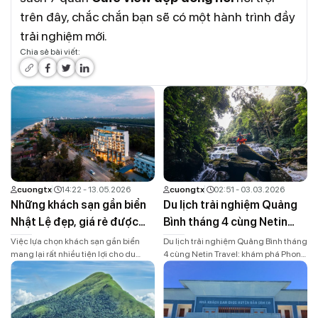
trên đây, chắc chắn bạn sẽ có một hành trình đầy
trải nghiệm mới.
Chia sẻ bài viết:
cuongtx
14:22 - 13.05.2026
cuongtx
02:51 - 03.03.2026
Những khách sạn gần biển
Du lịch trải nghiệm Quảng
Nhật Lệ đẹp, giá rẻ được
Bình tháng 4 cùng Netin
nhiều du khách yêu thích
Travel
Việc lựa chọn khách sạn gần biển
Du lịch trải nghiệm Quảng Bình tháng
mang lại rất nhiều tiện lợi cho du
4 cùng Netin Travel: khám phá Phong
khách. Chỉ cần vài phút đi bộ, bạn đã
Nha – Kẻ Bàng, biển Nhật Lệ, trekking
có thể hòa mình vào làn nước trong
rừng núi, hang động hoang sơ và tour
xanh, tận hưởng không khí biển mát
trải nghiệm giới hạn khách. Mặc dù
lành và ngắm bình minh tuyệt đẹp
đã sát nhập với tỉnh Quảng Trị lấy tên