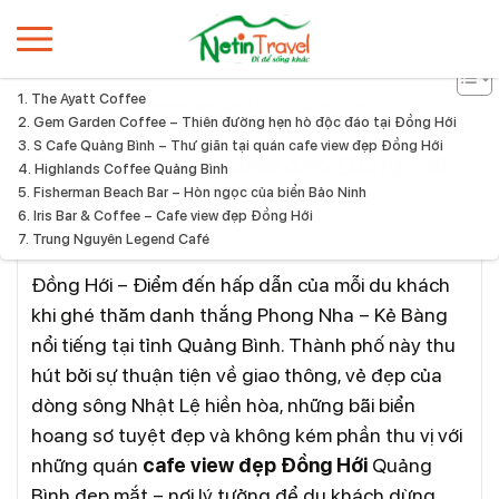
The Ayatt Coffee
Home
Top 7 quán cafe view đẹp Đồng Hới hút hồn du khách
Gem Garden Coffee – Thiên đường hẹn hò độc đáo tại Đồng Hới
S Cafe Quảng Bình – Thư giãn tại quán cafe view đẹp Đồng Hới
Top 7 quán cafe view đẹp Đồng Hới
Highlands Coffee Quảng Bình
Fisherman Beach Bar – Hòn ngọc của biển Bảo Ninh
hút hồn du khách
Iris Bar & Coffee – Cafe view đẹp Đồng Hới
Nam Hồng
17:58 - 31.07.2023
Trung Nguyên Legend Café
Đồng Hới – Điểm đến hấp dẫn của mỗi du khách
khi ghé thăm danh thắng Phong Nha – Kẻ Bàng
nổi tiếng tại tỉnh Quảng Bình. Thành phố này thu
hút bởi sự thuận tiện về giao thông, vẻ đẹp của
dòng sông Nhật Lệ hiền hòa, những bãi biển
hoang sơ tuyệt đẹp và không kém phần thu vị với
những quán
cafe view đẹp Đồng Hới
Quảng
Bình đẹp mắt – nơi lý tưởng để du khách dừng