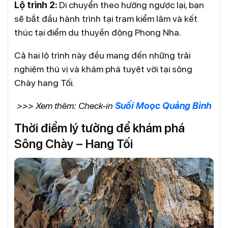
Lộ trình 2:
Di chuyển theo hướng ngược lại, bạn
sẽ bắt đầu hành trình tại trạm kiểm lâm và kết
thúc tại điểm du thuyền động Phong Nha.
Cả hai lộ trình này đều mang đến những trải
nghiệm thú vị và khám phá tuyệt vời tại sông
Chày hang Tối.
>>> Xem thêm: Check-in
Suối Moọc Quảng Bình
Thời điểm lý tưởng để khám phá
Sông Chày – Hang Tối