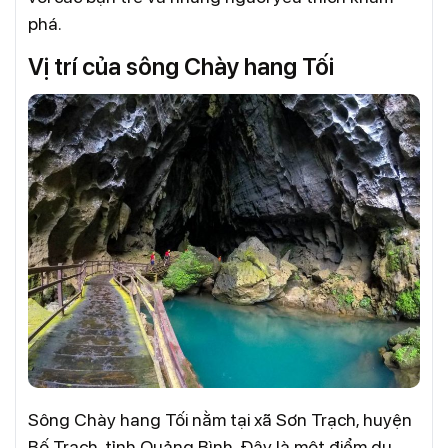
phá.
Vị trí của sông Chày hang Tối
Sông Chày hang Tối nằm tại xã Sơn Trạch, huyện
Bố Trạch, tỉnh Quảng Bình. Đây là một điểm du