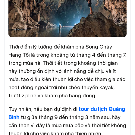
Thời điểm lý tưởng để khám phá Sông Chày –
Hang Tối là trong khoảng từ tháng 4 đến tháng 7,
trong mùa hè. Thời tiết trong khoảng thời gian
này thường ổn định với ánh nắng dễ chịu và ít
mưa, tạo điều kiện thuận lợi cho việc tham gia các
hoạt động ngoài trời như chèo thuyền kayak,
trượt zipline và khám phá hang động.
Tuy nhiên, nếu bạn dự định đi
tour du lịch Quảng
Bình
từ giữa tháng 9 đến tháng 3 năm sau, hãy
cẩn thận vì đây là mùa mưa bão và thời tiết không
thuận lợi cho việc khám phá thiên nhiên.