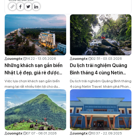
cuongtx
14:22 - 13.05.2026
cuongtx
02:51 - 03.03.2026
Những khách sạn gần biển
Du lịch trải nghiệm Quảng
Nhật Lệ đẹp, giá rẻ được
Bình tháng 4 cùng Netin
nhiều du khách yêu thích
Travel
Việc lựa chọn khách sạn gần biển
Du lịch trải nghiệm Quảng Bình tháng
mang lại rất nhiều tiện lợi cho du
4 cùng Netin Travel: khám phá Phong
khách. Chỉ cần vài phút đi bộ, bạn đã
Nha – Kẻ Bàng, biển Nhật Lệ, trekking
có thể hòa mình vào làn nước trong
rừng núi, hang động hoang sơ và tour
xanh, tận hưởng không khí biển mát
trải nghiệm giới hạn khách. Mặc dù
lành và ngắm bình minh tuyệt đẹp
đã sát nhập với tỉnh Quảng Trị lấy tên
trên biển Nhật Lệ. Du lịch trải nghiệm
là Quảng Trị nhưng cái tên Quảng
Quảng […]
Bình vẫn […]
cuongtx
07:07 - 08.01.2026
cuongtx
10:37 - 22.09.2025