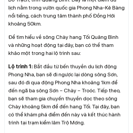
lịch nằm trong vườn quốc gia Phong Nha-Kẻ Bàng
nổi tiếng, cách trung tâm thành phố Đồng Hới
khoảng 50km.
Để tìm hiểu về sông Chày hang Tối Quảng Bình
và những hoạt động tại đây, bạn có thể tham
khảo một trong hai lộ trình sau:
Lộ trình 1:
Bắt đầu từ bến thuyền du lịch động
Phong Nha, bạn sẽ đi ngược lại dòng sông Sơn,
sau đó đi qua động Phong Nha khoảng 1km để
đến ngã ba sông Sơn – Chày – Troóc. Tiếp theo,
bạn sẽ tham gia chuyến thuyền dọc theo sông
Chày khoảng 5km để đến hang Tối. Tại đây, bạn
có thể khám phá điểm đến này và kết thúc hành
trình tại trạm kiểm lâm Trộ Mơng.