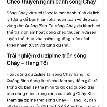
Chèo thuyền ngắm cảnh sông Chày
Sông Chày và suối Moọc là một hành trình du lịch
lý tưởng để bạn khám phá hoàn toàn vẻ đẹp của
vùng đất Quảng Bình. Tại sông Chày, du khách có
thể trải nghiệm hoạt động chèo thuyền, vừa rèn
luyện thể thao, vừa chiêm ngưỡng toàn cảnh
thiên nhiên tuyệt vời xung quanh.
Trải nghiệm đu zipline trên sông
Chày – Hang Tối
Hoạt động đu zipline tại sông Chày hang Tối
Quảng Bình đang là trò chơi làm say đắm giới trẻ,
trong đó bạn sẽ thả mình từ độ cao xuống, trải
qua dòng nước trong xanh của sông Chày. Khi
tham gia zipline trên sông Chày – Hang Tối, bạn
sẽ được cung cấp đồ bảo hộ để đảm bảo an toàn